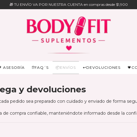
🎁 TU ENVÍO VA POR NUESTRA CUENTA en compras desde $1,900
💗 ASESORÍA
⁉️FAQ´S
📦ENVÍOS
↩️DEVOLUCIONES
💗C
rega y devoluciones
ada pedido sea preparado con cuidado y enviado de forma segur
a de compra confiable, manteniéndote informado desde la confi