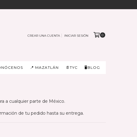
0
CREAR UNA CUENTA
INICIAR SESIÓN
ONÓCENOS
📍 MAZATLÁN
📄TYC
🖥️BLOG
a a cualquier parte de México.
rmación de tu pedido hasta su entrega.