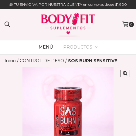
🎁 TU ENVÍO VA POR NUESTRA CUENTA en compras desde $1,900
0
MENÚ
PRODUCTOS
Inicio
/
CONTROL DE PESO
/
SOS BURN SENSITIVE