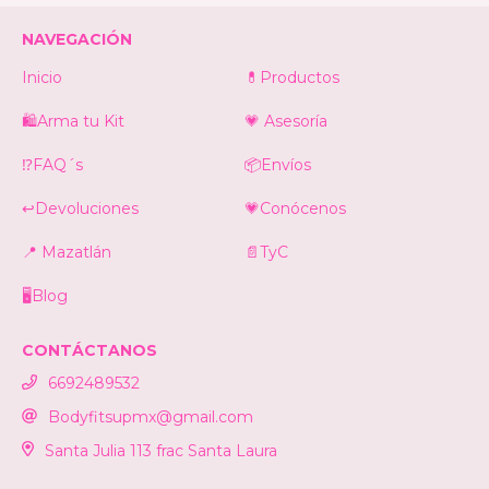
NAVEGACIÓN
Inicio
💊Productos
🛍️Arma tu Kit
💗 Asesoría
⁉️FAQ´s
📦Envíos
↩️Devoluciones
💗Conócenos
📍 Mazatlán
📄TyC
🖥️Blog
CONTÁCTANOS
6692489532
Bodyfitsupmx@gmail.com
Santa Julia 113 frac Santa Laura